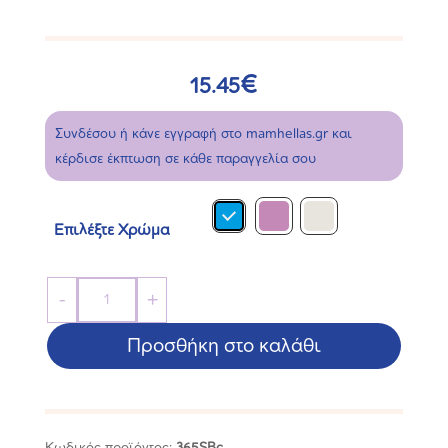
€
15.45
Συνδέσου ή κάνε εγγραφή στο mamhellas.gr και
κέρδισε έκπτωση σε κάθε παραγγελία σου
Επιλέξτε Χρώμα
Σετ
-
+
2
Μπιμπερό
Προσθήκη στο καλάθι
Easy
Active™
Baby
Κωδικός προϊόντος:
365SBc