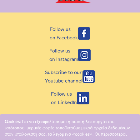
Follow us
on Facebook
Follow us
on Instagram
Subscribe to our
Youtube channel
Follow us
on LinkedIn
Cookies:
Για να εξασφαλίσουμε τη σωστή λειτουργία του
ιστότοπου, μερικές φορές τοποθετούμε μικρά αρχεία δεδομένων
Copyright © 2018 - 2026 MAM Hellas
στον υπολογιστή σας, τα λεγόμενα «cookies». Οι περισσότεροι