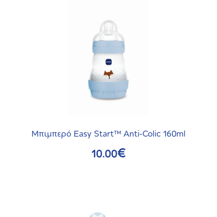
το
προϊόν
έχει
πολλαπλές
παραλλαγές.
Οι
επιλογές
μπορούν
να
επιλεγούν
Μπιμπερό Easy Start™ Anti-Colic 160ml
στη
€
10.00
σελίδα
του
προϊόντος