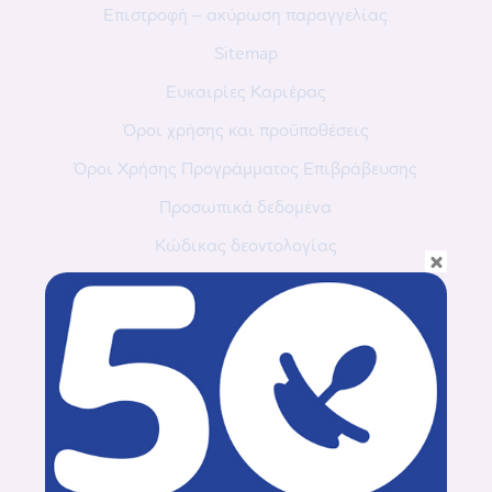
Επιστροφή – ακύρωση παραγγελίας
Sitemap
Ευκαιρίες Καριέρας
Όροι χρήσης και προϋποθέσεις
Όροι Χρήσης Προγράμματος Επιβράβευσης
Προσωπικά δεδομένα
Κώδικας δεοντολογίας
Ο Λογαριασμός Μου
Σύνδεση / Εγγραφή
Σύνδεσμοι
Σχετικά με τη MAM