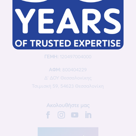
Συχνές Eρωτήσεις
Η MAM στον κόσμο
Στοιχεία ΜΑΜ Hellas
MAM Hellas ΕΠΕ
Εμπορία Βρεφικών ειδών
ΓΕΜΗ:
120497004000
ΑΦΜ:
800404229
Δ’ ΔΟΥ Θεσσαλονίκης
Τσιμισκή 59, 54623 Θεσσαλονίκη
Ακολουθήστε μας