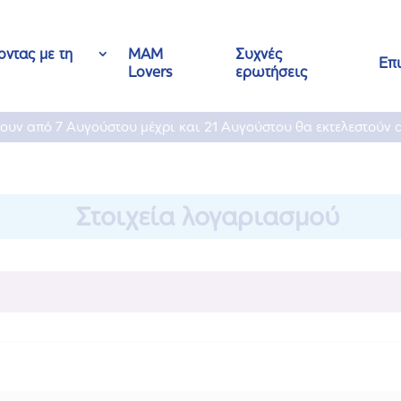
ντας με τη
MAM
Συχνές
Επ
Lovers
ερωτήσεις
νουν από 7 Αυγούστου μέχρι και 21 Αυγούστου θα εκτελεστούν 
Στοιχεία λογαριασμού
ίται