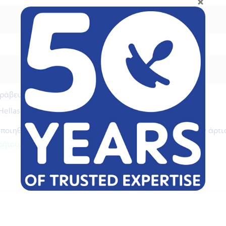
ιβράβευσης
MAM Lovers
κερδίζετε 30 πόντους!
ellas και κερδίστε!
ιηθούν για τη διεκπεραίωση της παραγγελίας σας, την άρτια 
ρήτου
.