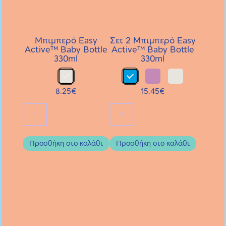
Μπιμπερό Easy
Σετ 2 Μπιμπερό Easy
Active™ Baby Bottle
Active™ Baby Bottle
330ml
330ml
8.25
€
15.45
€
Μπιμπερό
Σετ
Easy
2
Active™
Μπιμπερό
Προσθήκη στο καλάθι
Προσθήκη στο καλάθι
Baby
Easy
Bottle
Active™
330ml
Baby
ποσότητα
Bottle
330ml
ποσότητα