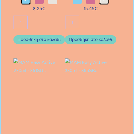
8.25
€
15.45
€
Μπιμπερό
Σετ
Easy
2
Active™
Μπιμπερό
Προσθήκη στο καλάθι
Προσθήκη στο καλάθι
Baby
Easy
Bottle
Active™
270ml
Baby
ποσότητα
Bottle
270ml
ποσότητα