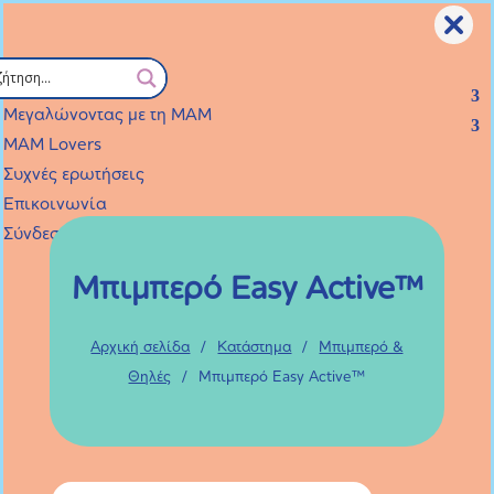
Επιλογή Σελίδας
Προϊόντα
Οι παραγγελίες που θα γίνουν από 7 Αυγούστου μέχρι και
Μεγαλώνοντας με τη ΜΑΜ
21 Αυγούστου θα εκτελεστούν από Δευτέρα 24 Αυγούστου.
MAM Lovers
Συχνές ερωτήσεις
Επικοινωνία
Σύνδεση / Εγγραφή
Μπιμπερό Easy Active™
Αρχική σελίδα
/
Κατάστημα
/
Μπιμπερό &
Θηλές
/
Μπιμπερό Easy Active™