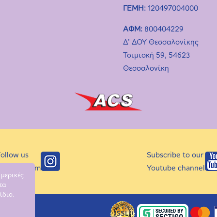
ΓΕΜΗ:
120497004000
ΑΦΜ:
800404229
Δ’ ΔΟΥ Θεσσαλονίκης
Τσιμισκή 59, 54623
Θεσσαλονίκη
ollow us
Subscribe to our
n Instagram
Youtube channel
 μερικές
τα
ίδιο.