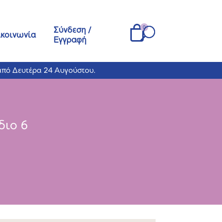
Σύνδεση /
ικοινωνία
Εγγραφή
από Δευτέρα 24 Αυγούστου.
διο 6