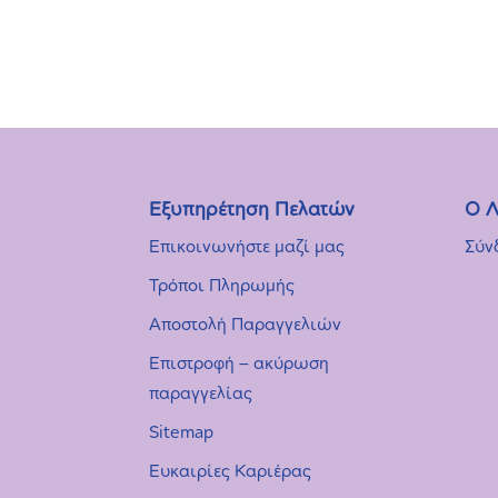
Εξυπηρέτηση Πελατών
Ο Λ
Επικοινωνήστε μαζί μας
Σύν
Τρόποι Πληρωμής
Αποστολή Παραγγελιών
Επιστροφή – ακύρωση
παραγγελίας
Sitemap
Ευκαιρίες Καριέρας