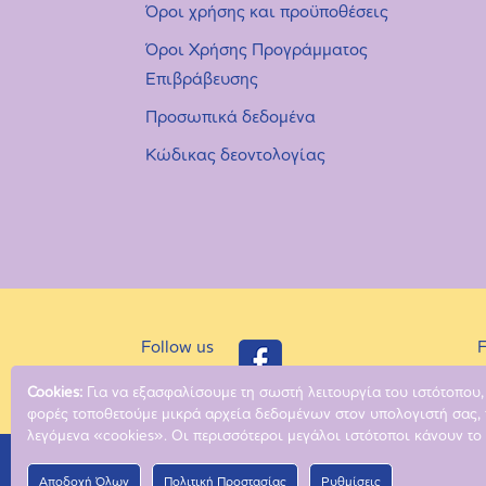
Όροι χρήσης και προϋποθέσεις
Όροι Χρήσης Προγράμματος
Επιβράβευσης
Προσωπικά δεδομένα
Κώδικας δεοντολογίας
Follow us
F
on Facebook
o
Cookies:
Για να εξασφαλίσουμε τη σωστή λειτουργία του ιστότοπου,
φορές τοποθετούμε μικρά αρχεία δεδομένων στον υπολογιστή σας, 
λεγόμενα «cookies». Οι περισσότεροι μεγάλοι ιστότοποι κάνουν το 
Copyright © 2018 - 2026 MAM Hellas
Αποδοχή Όλων
Πολιτική Προστασίας
Ρυθμίσεις