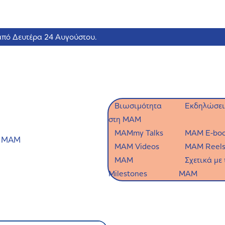
από Δευτέρα 24 Αυγούστου.
Βιωσιμότητα
Εκδηλώσει
στη MAM
MAMmy Talks
MAM E-bo
η ΜΑΜ
MAM Videos
MAM Reel
MAM
Σχετικά με 
Milestones
MAM