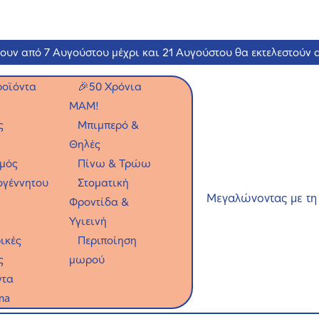
νουν από 7 Αυγούστου μέχρι και 21 Αυγούστου θα εκτελεστούν 
ροϊόντα
🎉50 Χρόνια
ΜΑΜ!
ς
Μπιμπερό &
Θηλές
μός
Πίνω & Τρώω
ογέννητου
Στοματική
Μεγαλώνοντας με τ
Φροντίδα &
Υγιεινή
ικές
Περιποίηση
ς
μωρού
ντα
ma