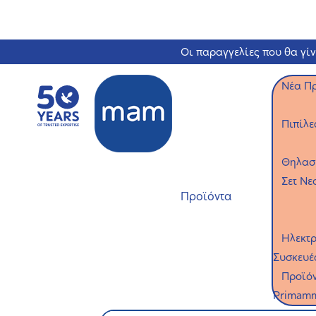
Οι παραγγελίες που θα γί
Νέα Π
Πιπίλε
Θηλασ
Σετ Νε
Προϊόντα
Ηλεκτρ
Συσκευέ
Προϊό
Primam