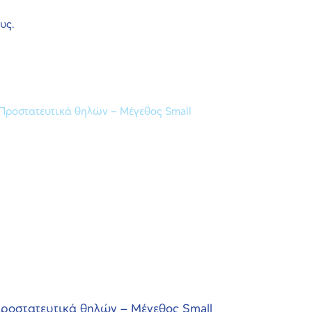
υς.
ροστατευτικά θηλών – Μέγεθος Small