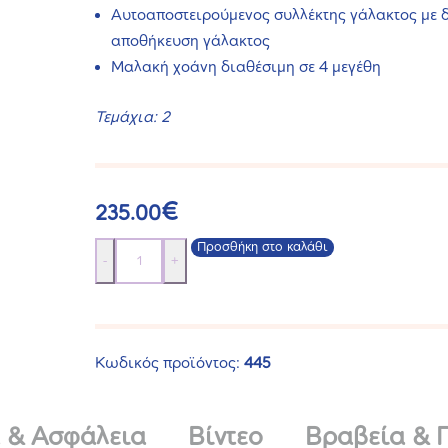
Αυτοαποστειρούμενος συλλέκτης γάλακτος με δ
αποθήκευση γάλακτος
Μαλακή χοάνη διαθέσιμη σε 4 μεγέθη
Τεμάχια: 2
€
235.00
Προσθήκη στο καλάθι
Διπλό
-
+
Φορετό
Θήλαστρο
Move
(Wearable)
Κωδικός προϊόντος:
445
ποσότητα
 & Ασφάλεια
Βίντεο
Βραβεία & 