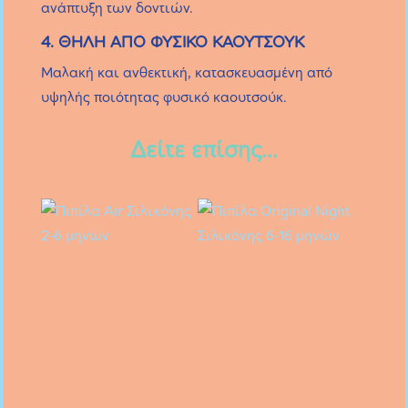
ανάπτυξη των δοντιών.
4. ΘΗΛΗ ΑΠΟ ΦΥΣΙΚΟ ΚΑΟΥΤΣΟΥΚ
Μαλακή και ανθεκτική, κατασκευασμένη από
υψηλής ποιότητας φυσικό καουτσούκ.
Δείτε επίσης...
Αυτό
Αυτό
το
το
προϊόν
προϊόν
έχει
έχει
πολλαπλές
πολλαπλές
παραλλαγές.
παραλλαγές.
Οι
Οι
επιλογές
επιλογές
μπορούν
μπορούν