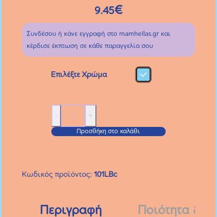
€
9.45
Συνδέσου ή κάνε εγγραφή στο mamhellas.gr και
κέρδισε έκπτωση σε κάθε παραγγελία σου
Επιλέξτε Χρώμα
Πιπίλα
-
+
Original
Προσθήκη στο καλάθι
Καουτσούκ
2-
6
Κωδικός προϊόντος:
101LBc
μηνών
ποσότητα
Περιγραφή
Ποιότητα &