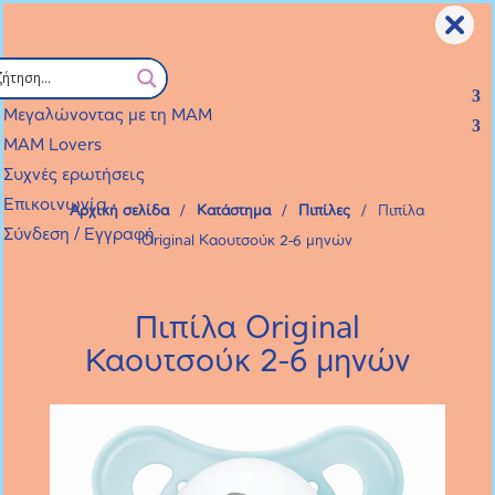
Επιλογή Σελίδας
Προϊόντα
Οι παραγγελίες που θα γίνουν από 7 Αυγούστου μέχρι και
Μεγαλώνοντας με τη ΜΑΜ
21 Αυγούστου θα εκτελεστούν από Δευτέρα 24 Αυγούστου.
MAM Lovers
Συχνές ερωτήσεις
Επικοινωνία
Αρχική σελίδα
/
Κατάστημα
/
Πιπίλες
/
Πιπίλα
Σύνδεση / Εγγραφή
Original Καουτσούκ 2-6 μηνών
Πιπίλα Original
Καουτσούκ 2-6 μηνών