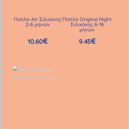
να
να
επιλεγούν
επιλεγούν
Πιπίλα Air Σιλικόνης
Πιπίλα Original Night
στη
στη
2-6 μηνών
Σιλικόνης 6-16
μηνών
σελίδα
σελίδα
του
του
€
€
10.60
9.45
προϊόντος
προϊόντος
Αυτό
το
προϊόν
έχει
πολλαπλές
παραλλαγές.
Οι
επιλογές