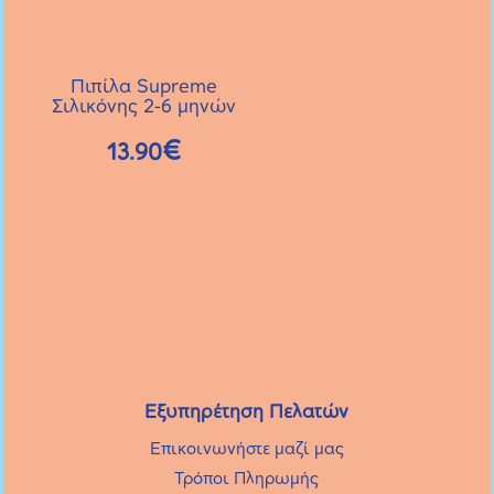
μπορούν
να
επιλεγούν
Πιπίλα Supreme
στη
Σιλικόνης 2-6 μηνών
σελίδα
€
13.90
του
προϊόντος
Εξυπηρέτηση Πελατών
Επικοινωνήστε μαζί μας
Τρόποι Πληρωμής