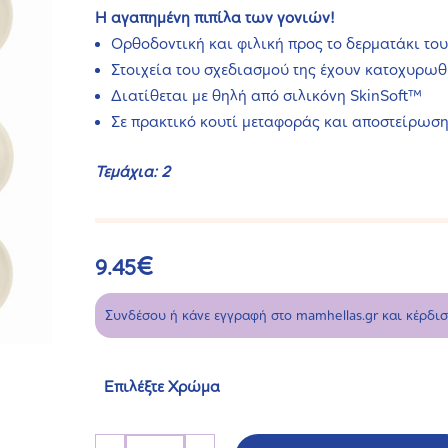
Η αγαπημένη πιπίλα των γονιών!
Ορθοδοντική και φιλική προς το δερματάκι το
Στοιχεία του σχεδιασμού της έχουν κατοχυρωθ
Διατίθεται με θηλή από σιλικόνη SkinSoft™
Σε πρακτικό κουτί μεταφοράς και αποστείρωσ
Τεμάχια: 2
€
9.45
Συνδέσου ή κάνε εγγραφή στο mamhellas.gr και κέρδι
Επιλέξτε Χρώμα
Πιπίλα