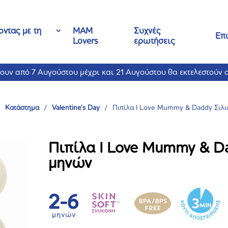
ντας με τη
MAM
Συχνές
Επ
Lovers
ερωτήσεις
νουν από 7 Αυγούστου μέχρι και 21 Αυγούστου θα εκτελεστούν 
Κατάστημα
/
Valentine's Day
/
Πιπίλα Ι Love Mummy & Daddy Σιλι
Πιπίλα Ι Love Mummy & Da
μηνών