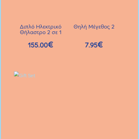
Διπλό Ηλεκτρικό
Θηλή Μέγεθος 2
Θήλαστρο 2 σε 1
€
€
155.00
7.95
Αυτό
το
προϊόν
έχει
πολλαπλές
παραλλαγές.
Οι
επιλογές