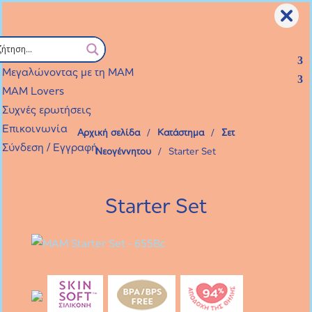
Επιλογή Σελίδας
Προϊόντα
Οι παραγγελίες που θα γίνουν από 7 Αυγούστου μέχρι και
Μεγαλώνοντας με τη ΜΑΜ
21 Αυγούστου θα εκτελεστούν από Δευτέρα 24 Αυγούστου.
MAM Lovers
Συχνές ερωτήσεις
Επικοινωνία
Αρχική σελίδα
/
Κατάστημα
/
Σετ
Σύνδεση / Εγγραφή
Νεογέννητου
/
Starter Set
Starter Set