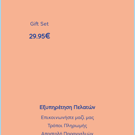
μπορούν
να
επιλεγούν
Gift Set
στη
€
29.95
σελίδα
του
προϊόντος
Εξυπηρέτηση Πελατών
Επικοινωνήστε μαζί μας
Τρόποι Πληρωμής
Αποστολή Παραγγελιών