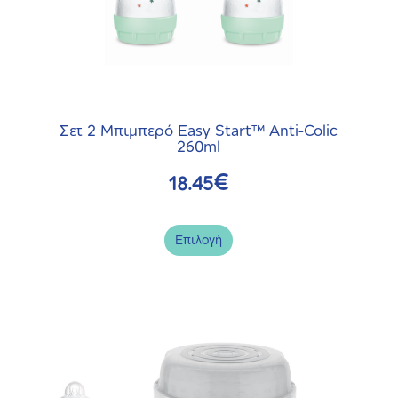
επιλογές
μπορούν
να
επιλεγούν
στη
Σετ 2 Μπιμπερό Easy Start™ Anti-Colic
σελίδα
260ml
του
€
18.45
προϊόντος
Επιλογή