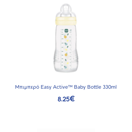
Αυτό
το
προϊόν
έχει
πολλαπλές
παραλλαγές.
Οι
επιλογές
μπορούν
να
επιλεγούν
Μπιμπερό Easy Active™ Baby Bottle 330ml
στη
€
8.25
σελίδα
του
προϊόντος