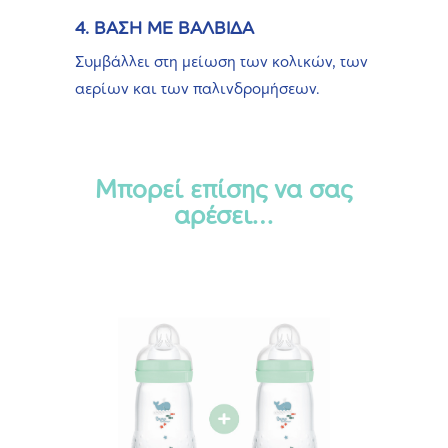
4. ΒΑΣΗ ΜΕ ΒΑΛΒΙΔΑ
Συμβάλλει στη μείωση των κολικών, των
αερίων και των παλινδρομήσεων.
Μπορεί επίσης να σας
αρέσει…
Αυτό
το
προϊόν
έχει
πολλαπλές
παραλλαγές.
Οι