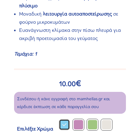
πλύσιμο
Μοναδική
λειτουργία αυτοαποστείρωσης
σε
φούρνο μικροκυμάτων
Ευανάγνωστη κλίμακα στην πίσω πλευρά για
ακριβή προετοιμασία του γεύματος
Τεμάχια: 1
€
10.00
Συνδέσου ή κάνε εγγραφή στο mamhellas.gr και
κέρδισε έκπτωση σε κάθε παραγγελία σου
Επιλέξτε Χρώμα