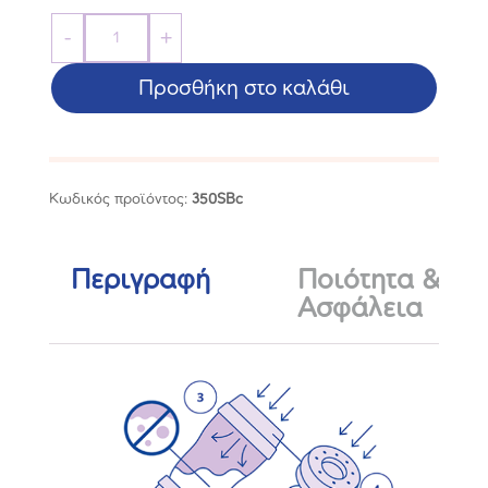
Μπιμπερό
-
+
Easy
Start™
Προσθήκη στο καλάθι
Anti-
Colic
160ml
Κωδικός προϊόντος:
350SBc
ποσότητα
Περιγραφή
Ποιότητα &
Ασφάλεια