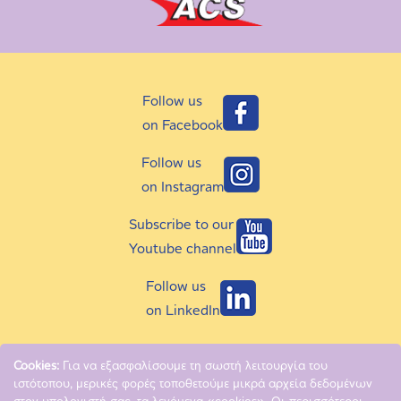
Follow us
on Facebook
Follow us
on Instagram
Subscribe to our
Youtube channel
Follow us
on LinkedIn
Cookies:
Για να εξασφαλίσουμε τη σωστή λειτουργία του
ιστότοπου, μερικές φορές τοποθετούμε μικρά αρχεία δεδομένων
Copyright © 2018 - 2026 MAM Hellas