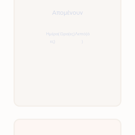
Απομένουν
Ημέρα(
Ώρα(ες)
Λεπτό(ά
ες)
)